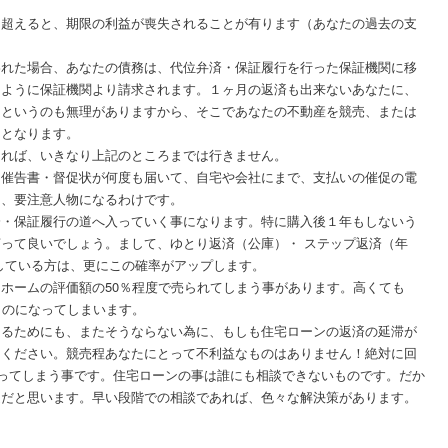
を超えると、期限の利益が喪失されることが有ります（あなたの過去の支
われた場合、あなたの債務は、代位弁済・保証履行を行った保証機関に移
るように保証機関より請求されます。１ヶ月の返済も出来ないあなたに、
」というのも無理がありますから、そこであなたの不動産を競売、または
ととなります。
あれば、いきなり上記のところまでは行きません。
、催告書・督促状が何度も届いて、自宅や会社にまで、支払いの催促の電
り、要注意人物になるわけです。
済・保証履行の道へ入っていく事になります。特に購入後１年もしないう
って良いでしょう。まして、ゆとり返済（公庫）・ ステップ返済（年
している方は、更にこの確率がアップします。
ホームの評価額の50％程度で売られてしまう事があります。高くても
ものになってしまいます。
けるためにも、またそうならない為に、もしも住宅ローンの返済の
延滞
が
てください。競売程あなたにとって不利益なものはありません！絶対に回
なってしまう事です。住宅ローンの事は誰にも
相談
できないものです。だか
道だと思います。早い段階での
相談
であれば、色々な解決策があります。