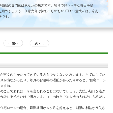
意売却の専門家はあなたの味方です。独りで闘う不幸な毎日を捨
を始めましょう。任意売却は持ち出しのお金0円！任意売却は、今あ
法です。
←
前へ
次へ
→
ン
が重くのしかかってきている方も少なくないと思います。当てにしてい
スが出なかったり、毎月のお給料の遅配があったりすると、“
住宅ローン
いますね。
いのことであれば、何も言われることはないでしょう。支払い期日を過ぎ
日余計に支払うだけで済みます。（この時点では大抵の人は誰にも
相談
し
の
住宅ローン
の場合、
延滞
期間が６ヶ月を超えると、期限の利益が喪失さ