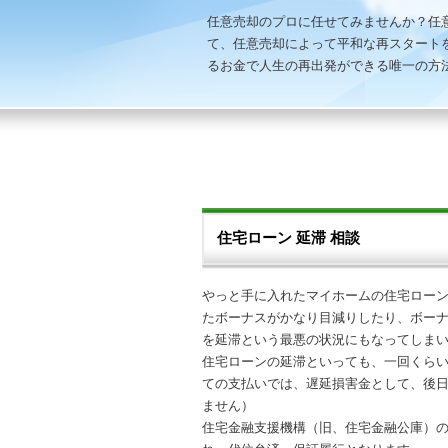
任意売却のプロに任せてみませんか？任
て、任意売却によって平和な再スタート
るお金で人生の再出発ができる唯一の方
投稿ナビゲーション
住宅ローン 延滞 相談
やっと手に入れたマイホームの
住宅ロー
たボーナスがかなり目減りしたり、ボーナ
を
延滞
という最悪の状況にもなってしま
住宅ローン
の
延滞
といっても、一回くら
ての支払いでは、遅延損害金として、後
ません）
住宅金融支援機構（旧、住宅金融公庫）