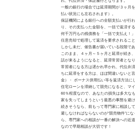
れ、代位弁済・保証履行となります。
一般の銀行の場合では
延滞
期間が３ヶ月
払い状況にも左右されます）。
保証機関による銀行への全額支払いが行
り、その支払った金額を、一括で返済す
何千万円もの残債務を「一括で支払え！
任意売却で処理して返済を要求されるこ
しかし未だ、催告書が届いている段階で
このまま、４ヶ月～５ヶ月と
延滞
が続き
話が来るようになると、
延滞
常習者とな
常習者になる方は遅かれ早かれ、代位弁
ちに
延滞
をする方は、ほぼ間違いないと言
金）・ ボーナス併用払い等を返済方法に
住宅ローン
を滞納して競売になると、マイ
60％程度なので、あなたの損失は多大な
家を失ってしまうという最悪の事態を避
続きそうなら、前もって専門家に
相談
し
避しなければならないのが“競売物件”に
ら、専門家への
相談
が一番の解決への近
なので早期
相談
が大切です！