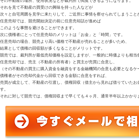
その不動産の場所、使用状況などが裁判所で閲覧できるようになります。
それを見て不動産の買受けの興味を持った人などが
次々と自宅周囲を見学に来たりして、ご近所に事情を察せられてしまうこと
任意売却
では、競売開始決定の前に
任意売却
話が進めば
このような事態を避けることができます。
次に債権者にとって
任意売却
の
メリット
は「お金」と「時間」です。
任意売却
の場合、競売より高い価格で不動産が売れることが多いため、
結果として債権の回収額が多くなることが
メリット
です。
競売では、裁判所が最低売却価格を設定しますが、一般的に時価よりも相当
任意売却
では、売主（不動産の所有者）と買主が売買に合意し、
（その不動産の買主に購入資金を融資をする金融機関の合意も必要となるケ
債権者がその売却代金から回収できる金額に合意をすれば、
売買が成立して、不動産の引渡し、債権回収（借主から見れば借りていたお
す。
それに対して競売では、債権回収まで早くても４ヶ月、通常半年以上かかり