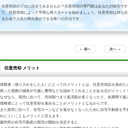
任意売却のプロに任せてみませんか？任意売却の専門家はあなたの味方です
て、任意売却によって平和な再スタートを始めましょう。任意売却は持ち出
るお金で人生の再出発ができる唯一の方法です。
投稿ナビゲーション
←
前へ
次へ
→
任意売却 メリット
債務者（借り入れをした人）にとっての
メリット
とは、
任意売却
話を進めた
残った債務の減免や引越し費用などを認めてくれることがある点が
メリット
なぜなら、競売に比べて、売却額つまり返済額が多くなったり、短期間で返
債権者にとって
任意売却
を進めることが
メリット
となるからです。
また競売に比べて、住宅ローンなどを返せなくなったために自宅不動産を手
れにくいことも
メリット
と言えます。
裁判所が自宅不動産の競売の開始を決定すると、