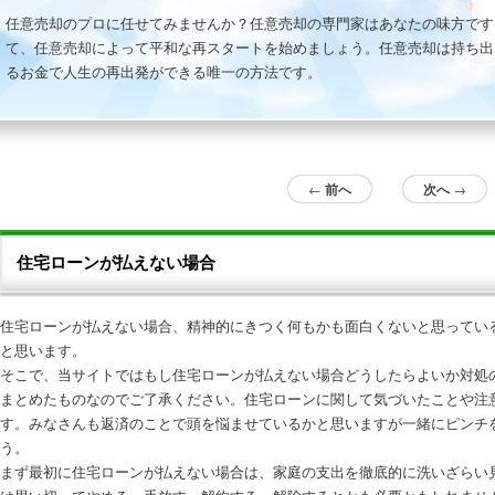
任意売却のプロに任せてみませんか？任意売却の専門家はあなたの味方です
て、任意売却によって平和な再スタートを始めましょう。任意売却は持ち出
るお金で人生の再出発ができる唯一の方法です。
投稿ナビゲーション
←
前へ
次へ
→
住宅ローンが払えない場合
住宅ローンが払えない場合
、精神的にきつく何もかも面白くないと思ってい
と思います。
そこで、当サイトではもし
住宅ローンが払えない場合
どうしたらよいか対処
まとめたものなのでご了承ください。住宅ローンに関して気づいたことや注
す。みなさんも返済のことで頭を悩ませているかと思いますが一緒にピンチ
う。
まず最初に
住宅ローンが払えない場合
は、家庭の支出を徹底的に洗いざらい